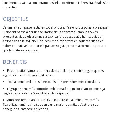
Finalment es valora conjuntament si el procediment i el resultat finals són
correctes.
OBJECTIUS
L’alumne té un paper actiu en tot el procés; n’és el protagonista principal.
El docent passa a ser un facilitador de la conversa i amb les seves
preguntes ajuda els alumnes a explicar els passos que han seguit per
arribar fins a la solució. L’objectiu més important en aquesta rutina és
saber comunicar i raonar els passos seguits, essent això més important
que la mateixa resposta.
BENEFICIS
És compatible amb la manera de treballar del centre, siguin quines
siguin les metodologies utilitzades.
Tot l’alumnat millora, sobretot els que presenten més dificultats.
El grup se sent més còmode amb la matèria, millora l’autoconfiança,
l’agilitat en el càlcul i l’exactitud en la resposta.
Amb poc temps aplicant NUMBER TALKS els alumnes tenen més
flexibilitat numèrica i disposen d’una major quantitat d’estratègies
conegudes, enteses i aplicades.