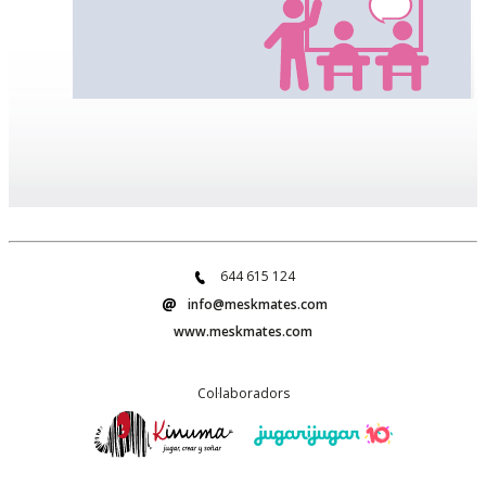
644 615 124
info@meskmates.com
www.meskmates.com
Col·laboradors