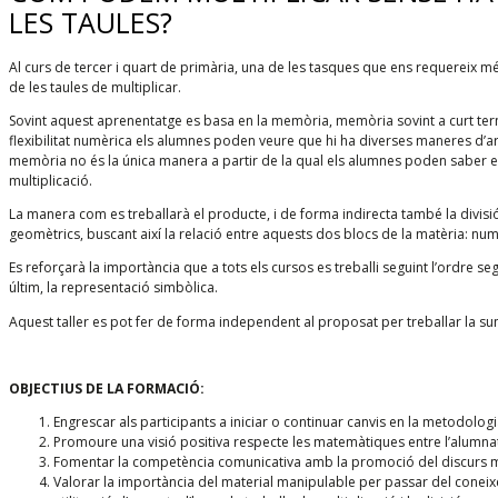
LES TAULES?
Al curs de tercer i quart de primària, una de les tasques que ens requereix mé
de les taules de multiplicar.
Sovint aquest aprenentatge es basa en la memòria, memòria sovint a curt term
flexibilitat numèrica els alumnes poden veure que hi ha diverses maneres d’ar
memòria no és la única manera a partir de la qual els alumnes poden saber el
multiplicació.
La manera com es treballarà el producte, i de forma indirecta també la divisi
geomètrics, buscant així la relació entre aquests dos blocs de la matèria: nume
Es reforçarà la importància que a tots els cursos es treballi seguint l’ordre se
últim, la representació simbòlica.
Aquest taller es pot fer de forma independent al proposat per treballar la sum
OBJECTIUS DE LA FORMACIÓ:
Engrescar als participants a iniciar o continuar canvis en la metodolo
Promoure una visió positiva respecte les matemàtiques entre l’alumna
Fomentar la competència comunicativa amb la promoció del discurs ma
Valorar la importància del material manipulable per passar del coneixe