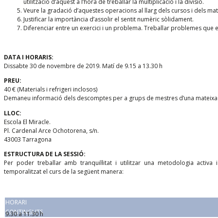
utilització d’aquest a l’hora de treballar la multiplicació i la divisió.
Veure la gradació d’aquestes operacions al llarg dels cursos i dels mate
Justificar la importància d’assolir el sentit numèric sòlidament.
Diferenciar entre un exercici i un problema. Treballar problemes que 
DATA I HORARIS:
Dissabte 30 de novembre de 2019. Matí de 9.15 a 13.30 h
PREU:
40 € (Materials i refrigeri inclosos)
Demaneu informació dels descomptes per a grups de mestres d’una mateixa 
LLOC:
Escola El Miracle.
Pl. Cardenal Arce Ochotorena, s/n.
43003 Tarragona
ESTRUCTURA DE LA SESSIÓ:
Per poder treballar amb tranquil·litat i utilitzar una metodologia activa 
temporalitzat el curs de la següent manera:
HORARI
CONTINGUTS
9.30 a 11.30 h