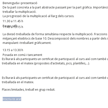
Benvinguda i presentació
De la part concreta a la part abstracte passant per la part gràfica. Importà
treballar la multiplicació.
La progressió de la multiplicació al llarg dels cursos.
11.30 a 11.45 h
Pausa cafè.
11.45 a 13.15 h
La divisió treballada de forma simultània respecte la multiplicació. Fraccion
mitjançant elsvblocs de base 10. Descomposició dels nombres a partir dels s
manipulant i treballant gràficament.
13.15 a 13.30 h
Posada en comú i tancament
Es lliurarà als participants un certificat de participació al curs així com ta
treballada en el mateix (propostes d’activitats, jocs, plantilles,…).
Es lliurarà als participants un certificat de participació al curs així com ta
treballada en el mateix.
Places limitades, treball en grup reduït.
Inscriu-te ara!