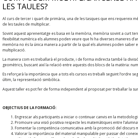
LES TAULES?
Al curs de tercer i quart de primària, una de les tasques que ens requereix mé
de les taules de multiplicar.
Sovint aquest aprenentatge es basa en la memòria, memòria sovint a curt term
flexibilitat numèrica els alumnes poden veure que hi ha diverses maneres d’ar
memòria no és la única manera a partir de la qual els alumnes poden saber el
multiplicació.
La manera com es treballarà el producte, i de forma indirecta també la divisi
geomètrics, buscant així la relació entre aquests dos blocs de la matèria: nume
Es reforçarà la importància que a tots els cursos es treballi seguint l’ordre se
últim, la representació simbòlica.
Aquest taller es pot fer de forma independent al proposat per treballar la sum
OBJECTIUS DE LA FORMACIÓ:
Engrescar als participants a iniciar o continuar canvis en la metodolo
Promoure una visió positiva respecte les matemàtiques entre l’alumna
Fomentar la competència comunicativa amb la promoció del discurs ma
Valorar la importància del material manipulable per passar del coneixe