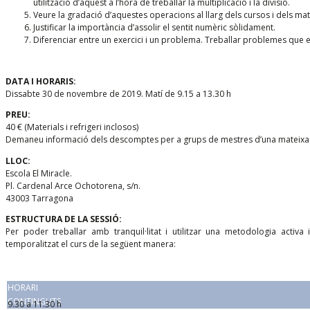
utilització d’aquest a l’hora de treballar la multiplicació i la divisió.
Veure la gradació d’aquestes operacions al llarg dels cursos i dels mate
Justificar la importància d’assolir el sentit numèric sòlidament.
Diferenciar entre un exercici i un problema. Treballar problemes que 
DATA I HORARIS:
Dissabte 30 de novembre de 2019. Matí de 9.15 a 13.30 h
PREU:
40 € (Materials i refrigeri inclosos)
Demaneu informació dels descomptes per a grups de mestres d’una mateixa 
LLOC:
Escola El Miracle.
Pl. Cardenal Arce Ochotorena, s/n.
43003 Tarragona
ESTRUCTURA DE LA SESSIÓ:
Per poder treballar amb tranquil·litat i utilitzar una metodologia activa 
temporalitzat el curs de la següent manera:
HORARI
CONTINGUTS
9.30 a 11.30 h