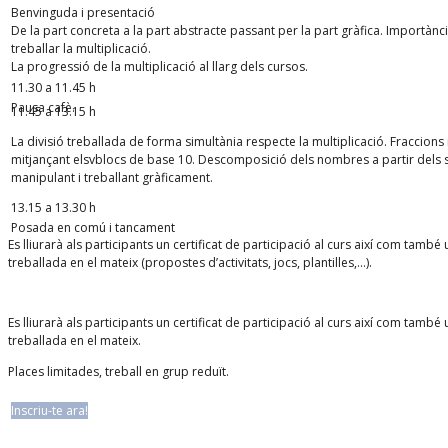
Benvinguda i presentació
De la part concreta a la part abstracte passant per la part gràfica. Importà
treballar la multiplicació.
La progressió de la multiplicació al llarg dels cursos.
11.30 a 11.45 h
Pausa cafè.
11.45 a 13.15 h
La divisió treballada de forma simultània respecte la multiplicació. Fraccion
mitjançant elsvblocs de base 10. Descomposició dels nombres a partir dels s
manipulant i treballant gràficament.
13.15 a 13.30 h
Posada en comú i tancament
Es lliurarà als participants un certificat de participació al curs així com ta
treballada en el mateix (propostes d’activitats, jocs, plantilles,…).
Es lliurarà als participants un certificat de participació al curs així com ta
treballada en el mateix.
Places limitades, treball en grup reduït.
Inscriu-te ara!