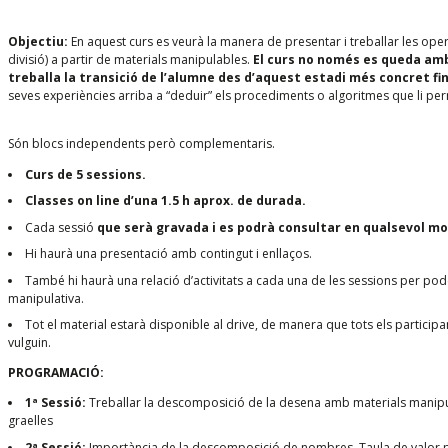
Objectiu:
En aquest curs es veurà la manera de presentar i treballar les oper
divisió) a partir de materials manipulables.
El curs no només es queda amb
treballa la transició de l’alumne des d’aquest estadi més concret fin
seves experiències arriba a “deduir” els procediments o algoritmes que li p
Són blocs independents però complementaris.
Curs de 5 sessions.
Classes on line d’una 1.5 h
aprox. de durada.
Cada sessió
que serà gravada i es podrà consultar en qualsevol m
Hi haurà una presentació amb contingut i enllaços.
També hi haurà una relació d’activitats a cada una de les sessions per pod
manipulativa.
Tot el material estarà disponible al drive, de manera que tots els particip
vulguin.
PROGRAMACIÓ:
1ª Sessió:
Treballar la descomposició de la desena amb materials manipulab
graelles
2ª Sessió:
Importància de la descomposició de nombres. Taula de valor pos