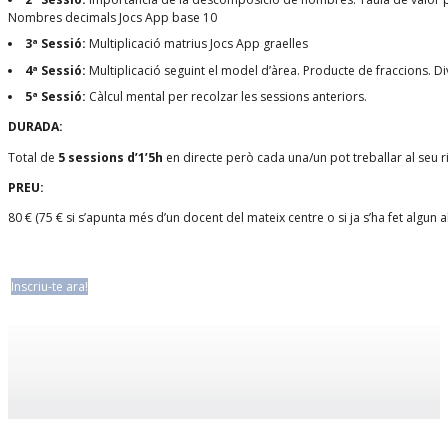
Nombres decimals Jocs App base 10
3ª Sessió:
Multiplicació matrius Jocs App graelles
4ª Sessió:
Multiplicació seguint el model d’àrea. Producte de fraccions. D
5ª Sessió:
Càlcul mental per recolzar les sessions anteriors.
DURADA:
Total de
5 sessions d’1’5h
en directe però cada una/un pot treballar al seu r
PREU:
80 € (75 € si s’apunta més d’un docent del mateix centre o si ja s’ha fet algun 
Inscriu-te ara!