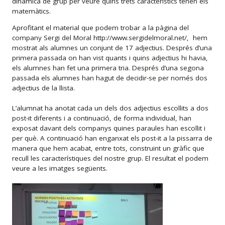
dinàmica de grup per veure quins trets característics tenen els
matemàtics.
Aprofitant el material que podem trobar a la pàgina del
company Sergi del Moral http://www.sergidelmoral.net/, hem
mostrat als alumnes un conjunt de 17 adjectius. Després d’una
primera passada on han vist quants i quins adjectius hi havia,
els alumnes han fet una primera tria. Després d’una segona
passada els alumnes han hagut de decidir-se per només dos
adjectius de la llista.
L’alumnat ha anotat cada un dels dos adjectius escollits a dos
post-it diferents i a continuació, de forma individual, han
exposat davant dels companys quines paraules han escollit i
per què. A continuació han enganxat els post-it a la pissarra de
manera que hem acabat, entre tots, construint un gràfic que
recull les característiques del nostre grup. El resultat el podem
veure a les imatges següents.