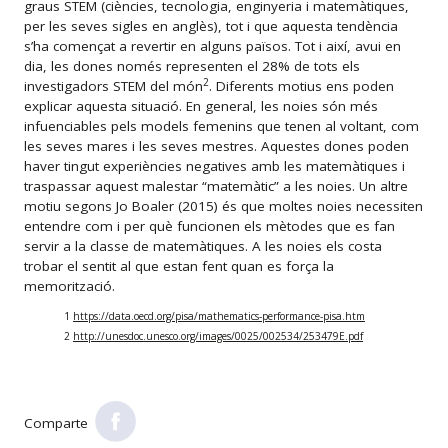
graus STEM (ciències, tecnologia, enginyeria i matemàtiques,
per les seves sigles en anglès), tot i que aquesta tendència
s’ha començat a revertir en alguns països. Tot i així, avui en
dia, les dones només representen el 28% de tots els
2
investigadors STEM del món
. Diferents motius ens poden
explicar aquesta situació. En general, les noies són més
infuenciables pels models femenins que tenen al voltant, com
les seves mares i les seves mestres. Aquestes dones poden
haver tingut experiències negatives amb les matemàtiques i
traspassar aquest malestar “matemàtic” a les noies. Un altre
motiu segons Jo Boaler (2015) és que moltes noies necessiten
entendre com i per què funcionen els mètodes que es fan
servir a la classe de matemàtiques. A les noies els costa
trobar el sentit al que estan fent quan es força la
memorització.
1
https://data.oecd.org/pisa/mathematics-performance-pisa.htm
2
http://unesdoc.unesco.org/images/0025/002534/253479E.pdf
Comparte