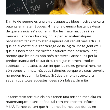
El mite de gènere és una altra d’aquestes idees nocives encara
patents en matemàtiques. Hi ha una creència bastant extesa
de que als nois se’ls donen millor les matemàtiques i les
ciències. Sempre s’ha cregut que per fer matemàtiques
necessitem tenir l’hemisferi esquerre del cervell més actiu, ja
que és el costat que s’encarrega de la lògica. Molta gent creu
que els nois tenen l’hemisferi esquerre més desenvolupat,
mentre que les noies són més creatives i artístiques per la
predominància del costat dret. En algun moment, moltes
societats han acabat assumint que les noies generalment no
són bones en matemàtiques i ciències perque els seus cervells
no poden trobar-hi la lògica. Gràcies a molta recerca ara
sabem que totes aquestes idees són falses. Un mite.
És tanmateix cert que els nois tenen una mitjana més alta en
matemàtiques a secundària, tal com ens mostra l’informe
1
PISA
. També és cert que hi ha més homes que dones en