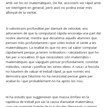
amb ser bo en matemàtiques. De fet, associem ser ràpid amb
ser intel·ligent en general, però aixó no podria estar més
allunyat de la veritat.
Si valoréssim profunditat per damunt de velocitat, ens
adonariem de que la computació ràpida encoratja una part del
nostre alumnat, mentre que desanima aquells alumnes que
pensen més profundament i que volen trobar el sentit a les
matemàtiques. La realitat és que no ens cal saber computar
ràpidament perque ja tenim ordinadors i calculadores que ho
fan per a nosaltres. El que necessitem són matemàtics i
matemàtiques que sàpiguen pensar profundament, conectar
mètodes, raonar i justificar les seves idees. A casa i a l’escola
no hauríem de valuar el treball ràpid, ja que només ens
demostra que l’alumne no ha necessitat pensar gaire per
acabar-lo i que probablement no ha après res nou.
Hi ha estudis que suggereixen que massa èmfasi en la
rapidesa de treball pot ser la causa d’ansietat matemàtica,
com per exemple l’article de la Jo Boaler “
Research suggests