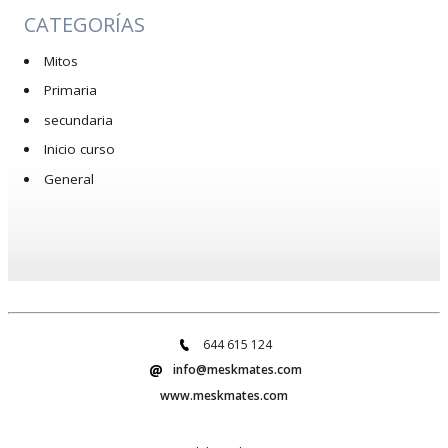
CATEGORÍAS
Mitos
Primaria
secundaria
Inicio curso
General
644 615 124
info@meskmates.com
www.meskmates.com