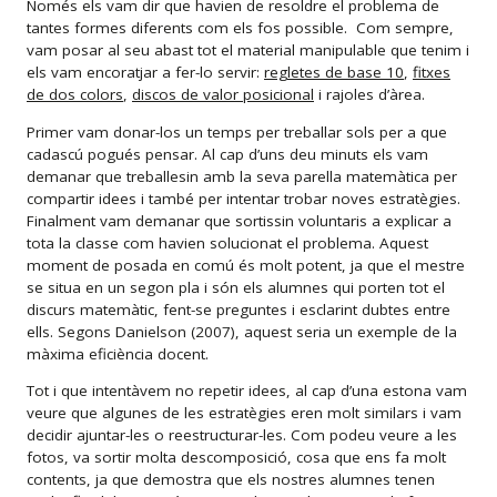
Només els vam dir que havien de resoldre el problema de
tantes formes diferents com els fos possible. Com sempre,
vam posar al seu abast tot el material manipulable que tenim i
els vam encoratjar a fer-lo servir:
regletes de base 10
,
fitxes
de dos colors
,
discos de valor posicional
i rajoles d’àrea.
Primer vam donar-los un temps per treballar sols per a que
cadascú pogués pensar. Al cap d’uns deu minuts els vam
demanar que treballesin amb la seva parella matemàtica per
compartir idees i també per intentar trobar noves estratègies.
Finalment vam demanar que sortissin voluntaris a explicar a
tota la classe com havien solucionat el problema. Aquest
moment de posada en comú és molt potent, ja que el mestre
se situa en un segon pla i són els alumnes qui porten tot el
discurs matemàtic, fent-se preguntes i esclarint dubtes entre
ells. Segons Danielson (2007), aquest seria un exemple de la
màxima eficiència docent.
Tot i que intentàvem no repetir idees, al cap d’una estona vam
veure que algunes de les estratègies eren molt similars i vam
decidir ajuntar-les o reestructurar-les. Com podeu veure a les
fotos, va sortir molta descomposició, cosa que ens fa molt
contents, ja que demostra que els nostres alumnes tenen